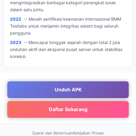
mengintegrasikan berbagai kategori perangkat lunak
dalam satu pintu.
2022
-- Meraih sertifikasi keamanan internasional BMM
Testlabs untuk menjamin integritas sistem bagi seluruh
pengguna.
2023
-- Mencapai tonggak sejarah dengan total 2 juta
unduhan aktif dan ekspansi pusat server untuk stabilitas
koneksi.
Unduh APK
Daftar Sekarang
Syarat dan Ketentuan
Kebijakan Privasi